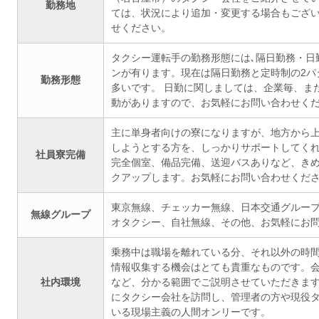
勤務地
ては、状況により追加・変更する場合もござ
せください。
タクシー運転手の勤務形態には､隔日勤務・日
ンが有ります。現在は隔日勤務と定時制の2パ
勤務形態
多いです。 日勤に関しましては、企業毎、ま
動がありますので、お気軽にお問い合わせく
主に単身者向けの寮になりますが、地方から
しようとする方を、しっかりサポートしてく
社員寮完備
完全個室、備品完備、送迎バスありなど、き
クアップします。お気軽にお問い合わせくだ
東京無線、チェッカー無線、日本交通グループ
無線グループ
オタクシー、自社無線、その他、お気軽にお
乗務中は職場を離れている分、それ以外の時
情報収集する機会はとても貴重なものです。
社内環境
など、分かる範囲でご説明させていただきます
にタクシー会社を訪問し、管理者の方や現役
いる現場主義の人間オンリーです。