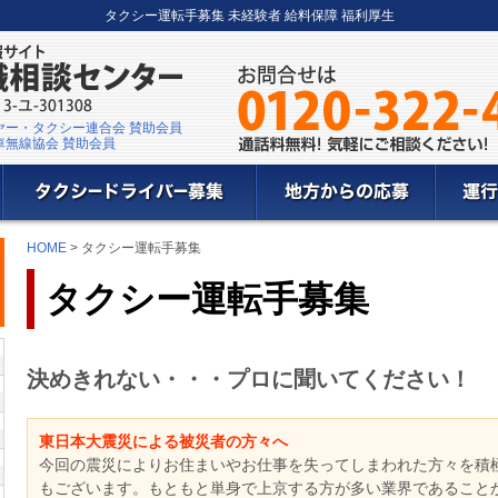
タクシー運転手募集 未経験者 給料保障 福利厚生
ヤー・タクシー連合会 賛助会員
車無線協会 賛助会員
HOME
> タクシー運転手募集
タクシー運転手募集
決めきれない・・・プロに聞いてください！
東日本大震災による被災者の方々へ
今回の震災によりお住まいやお仕事を失ってしまわれた方々を積
もございます。もともと単身で上京する方が多い業界であること