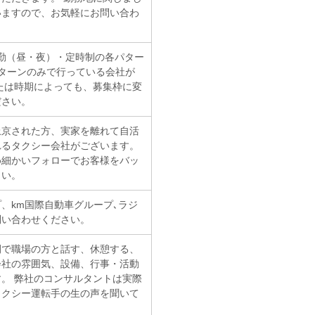
いますので、お気軽にお問い合わ
勤（昼・夜）・定時制の各パター
ターンのみで行っている会社が
たは時期によっても、募集枠に変
ださい。
上京された方、実家を離れて自活
れるタクシー会社がございます。
め細かいフォローでお客様をバッ
さい。
、km国際自動車グループ､ラジ
問い合わせください。
間で職場の方と話す、休憩する、
会社の雰囲気、設備、行事・活動
。 弊社のコンサルタントは実際
タクシー運転手の生の声を聞いて